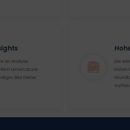
sights
Hohe
te an Analyse
Die ex
rklich umsetzbare
Daten 
ndiges Bild Deiner
Grundl
treffen