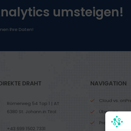
 Analytics umsteigen!
men Ihre Daten!
DIREKTE DRAHT
NAVIGATION
Cloud vs. onP
Römerweg 54 Top 1 | AT
6380 St. Johann in Tirol
Über uns
Preise
+43 699 1502 7331