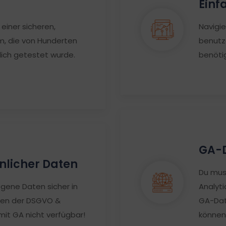
Einf
 einer sicheren,
Navigie
m, die von Hunderten
benutz
lich getestet wurde.
benötig
GA-D
nlicher Daten
Du mus
gene Daten sicher in
Analyti
den der DSGVO &
GA-Date
mit GA nicht verfügbar!
können