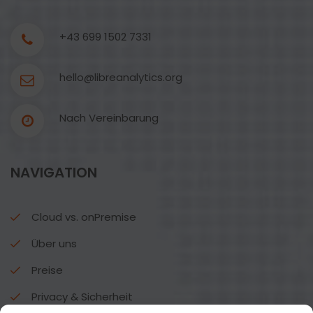
+43 699 1502 7331
hello@libreanalytics.org
Nach Vereinbarung
NAVIGATION
Cloud vs. onPremise
Über uns
Preise
Privacy & Sicherheit