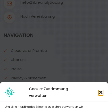
hello@libreanalytics.org
Nach Vereinbarung
NAVIGATION
Cloud vs. onPremise
Über uns
Preise
Privacy & Sicherheit
Alle Funktionen
Cookie-Zustimmung
verwalten
DATENSCHUTZ
Um dir ein optimales Erlebnis zu bieten, verwenden wir