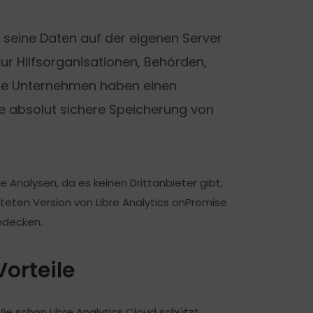
 seine Daten auf der eigenen Server
nur Hilfsorganisationen, Behörden,
ße Unternehmen haben einen
ie absolut sichere Speicherung von
e Analysen, da es keinen Drittanbieter gibt,
steten Version von Libre Analytics onPremise
abdecken.
Vorteile
ie schon Libre Analytics Cloud schützt