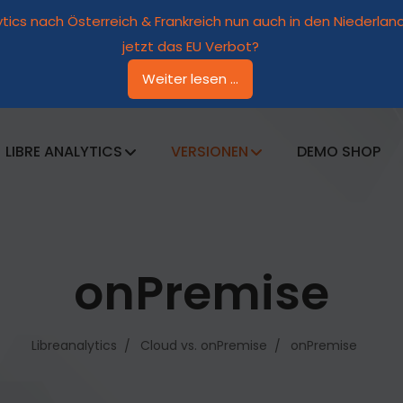
ytics nach Österreich & Frankreich nun auch in den Niederl
jetzt das EU Verbot?
Weiter lesen ...
LIBRE ANALYTICS
VERSIONEN
DEMO SHOP
onPremise
Libreanalytics
Cloud vs. onPremise
onPremise