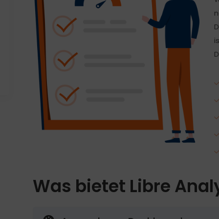
n
D
i
D
Was
bietet Libre Anal